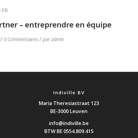
 FR
rtner – entreprendre en équipe
/
/
0 Commentaires
par
admin
Indiville BV
Maria Theresiastraat 123
BE-3000 Leuven
info@indiville.be
BTW BE 0554.809.415