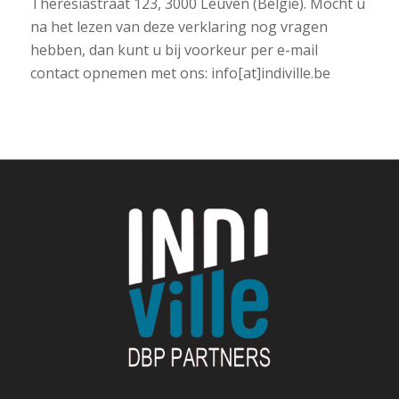
Theresiastraat 123, 3000 Leuven (België). Mocht u
na het lezen van deze verklaring nog vragen
hebben, dan kunt u bij voorkeur per e-mail
contact opnemen met ons: info[at]indiville.be