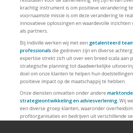
resultaten voor de samenleving. Wij zijn ervan ov
krachtig instrument is om positieve verandering 
voornaamste missie is om deze verandering te rea
innovatieve oplossingen en waardevolle inzichten
als partners.
Bij Indiville werken wij met een
getalenteerd
tea
professionals
die gedreven zijn en diverse achte
expertise strekt zich uit over een breed scala aan 
strategische planning tot daadwerkelijke uitvoeri
doel om onze klanten te helpen hun doelstellingen
positieve impact op de maatschappij te hebben.
Onze diensten omvatten onder andere
marktonde
strategieontwikkeling en adviesverlening.
Wij w
een diverse groep klanten, waaronder overheidsins
profitorganisaties en bedrijven uit verschillende se
Bij Indiville staan wij garant voor de succesvolle ui