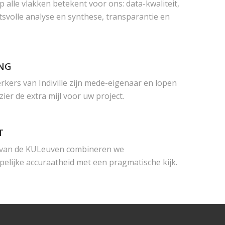
op alle vlakken betekent voor ons: data-kwaliteit,
tsvolle analyse en synthese, transparantie en
NG
rkers van Indiville zijn mede-eigenaar en lopen
zier de extra mijl voor uw project.
T
f van de KULeuven combineren we
elijke accuraatheid met een pragmatische kijk.