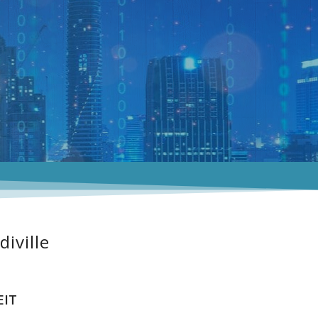
iville
EIT