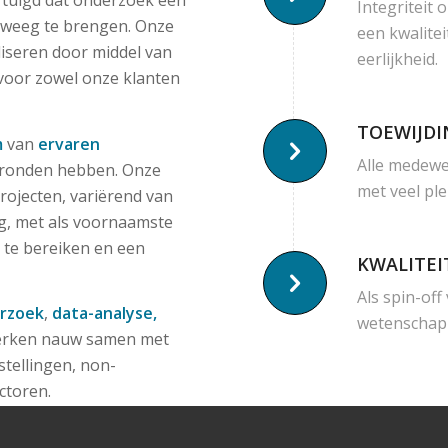
ertuigd dat onderzoek een
Integriteit 
teweeg te brengen. Onze
een kwalitei
liseren door middel van
eerlijkheid.
 voor zowel onze klanten
TOEWIJDI
m
van
ervaren
Alle medewe
rgronden hebben. Onze
met veel ple
projecten, variërend van
ng, met als voornaamste
 te bereiken en een
KWALITEI
Als spin-of
rzoek
,
data-analyse,
wetenschapp
erken nauw samen met
tellingen, non-
ctoren.
tvoering van